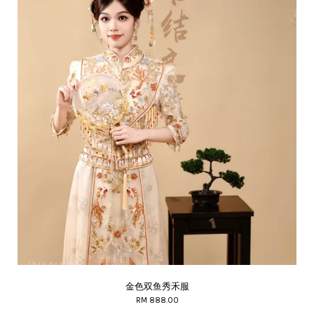
金色双鱼秀禾服
RM 888.00