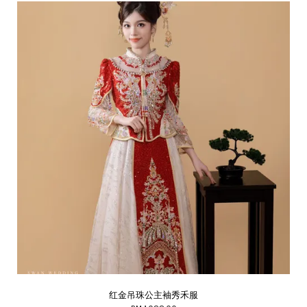
红金吊珠公主袖秀禾服