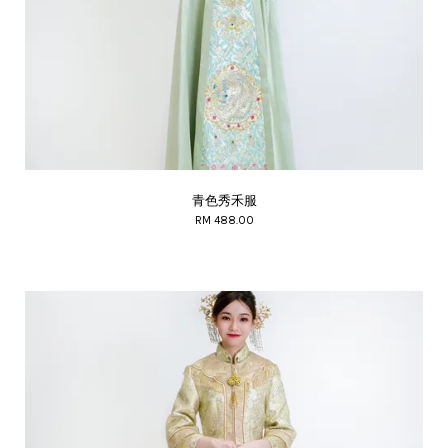
青色秀禾服
RM 488.00