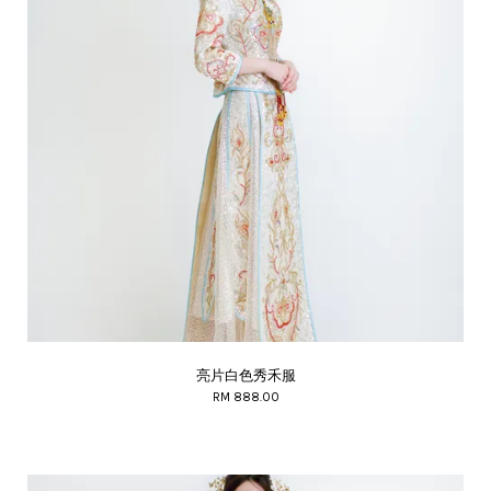
亮片白色秀禾服
RM 888.00