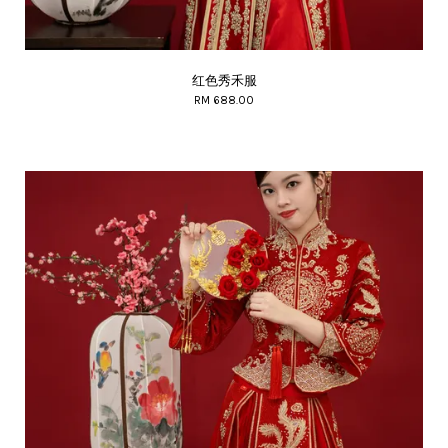
红色秀禾服
RM 688.00