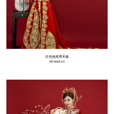
红色拖尾秀禾服
RM 888.00