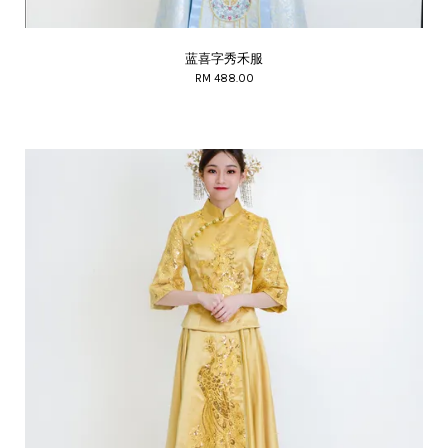
蓝喜字秀禾服
RM 488.00