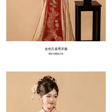
金色孔雀秀禾服
RM 988.00