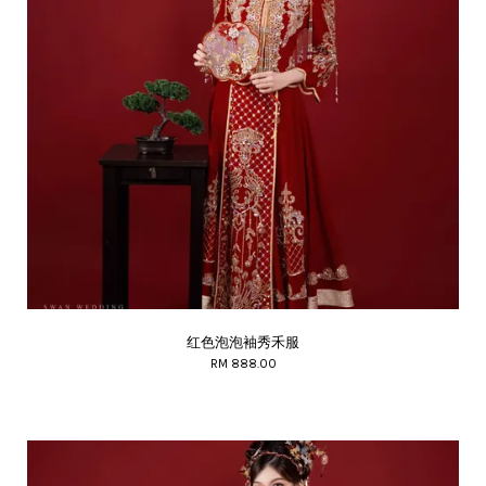
红色泡泡袖秀禾服
RM 888.00