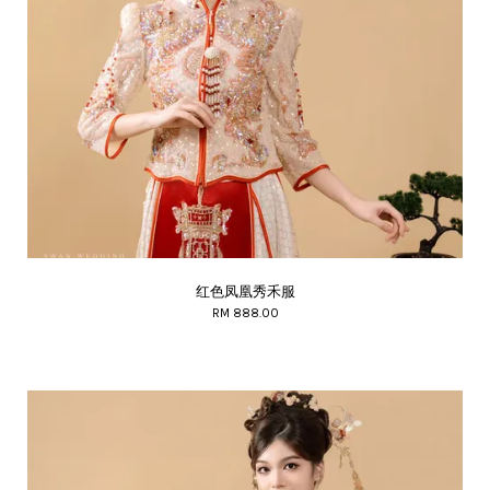
红色凤凰秀禾服
RM 888.00