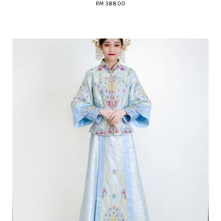
RM 388.00