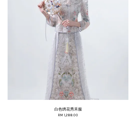
白色绣花秀禾服
RM 1,288.00