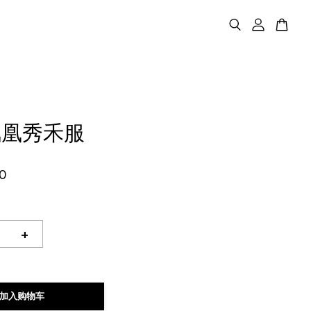
凤凰秀禾服
0
+
加入购物车