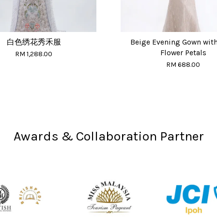
白色绣花秀禾服
Beige Evening Gown wit
Flower Petals
RM 1,288.00
RM 688.00
Awards & Collaboration Partner