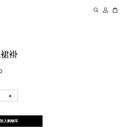
色裙褂
0
+
加入购物车